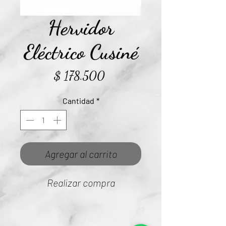
Hervidor
Eléctrico Cusiné
Precio
$ 178.500
Cantidad
*
Agregar al carrito
Realizar compra