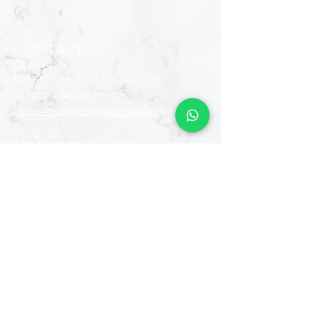
Contacto
CRA 15 #80-25
Barrio Unilago Bogotá D.C
+57 322 4248048
ventas@bartendingcolombia.com
Horario
Lunes a viernes: 9:00 Am - 6:00 Pm
Sábados: 10:00 Am - 5:00 Pm