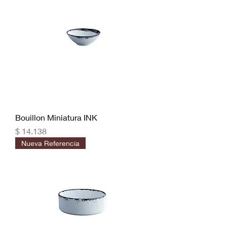
Bouillon Miniatura INK
Precio
$ 14.138
Nueva Referencia