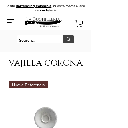
Visita
Bartending Colombia,
nuestra marca aliada
de
coctelería
VAJILLA CORONA
Nueva Referencia