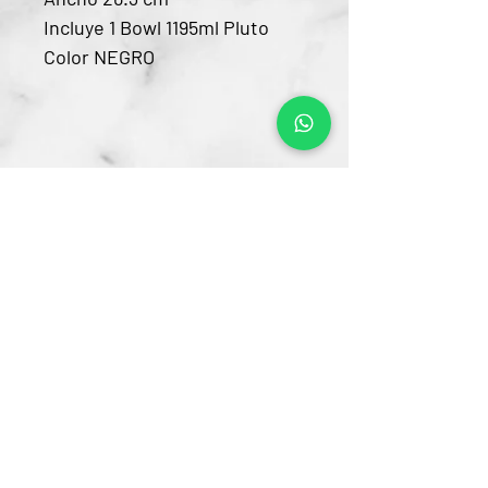
Incluye 1 Bowl 1195ml Pluto
Color NEGRO
Contacto
CRA 15 #80-25
Barrio Unilago Bogotá D.C
+57 322 4248048
ventas@bartendingcolombia.com
Horario
Lunes a viernes: 9:00 Am - 6:00 Pm
Sábados: 10:00 Am - 5:00 Pm