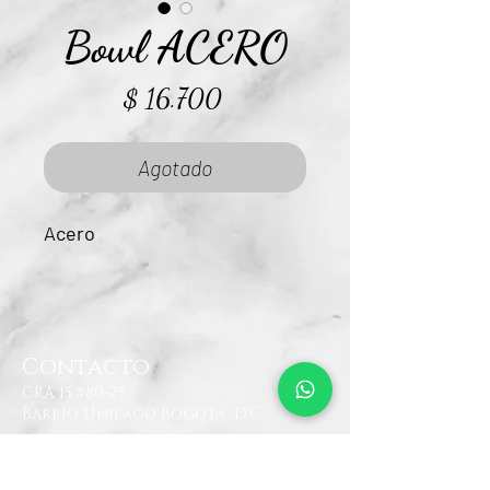
Bowl ACERO
Precio
$ 16.700
Agotado
Acero
Contacto
CRA 15 #80-25
Barrio Unilago Bogotá D.C
+57 322 4248048
ventas@bartendingcolombia.com