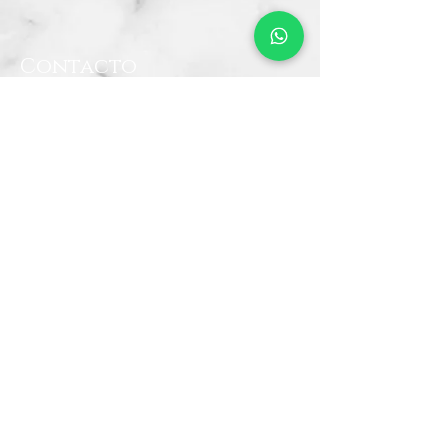
Contacto
CRA 15 #80-25
Barrio Unilago Bogotá D.C
+57 322 4248048
ventas@bartendingcolombia.com
Horario
Lunes a viernes: 9:00 Am - 6:00 Pm
Sábados: 10:00 Am - 5:00 Pm