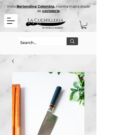
Visita
Bartending Colombia,
nuestra marca aliada
de
coctelería