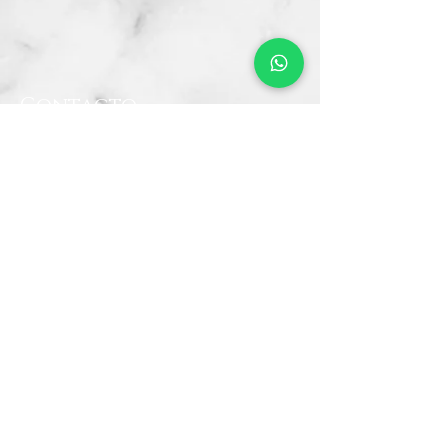
Contacto
CRA 15 #80-25
Barrio Unilago Bogotá D.C
+57 322 4248048
ventas@bartendingcolombia.com
Horario
Lunes a viernes: 9:00 Am - 6:00 Pm
Sábados: 10:00 Am - 5:00 Pm