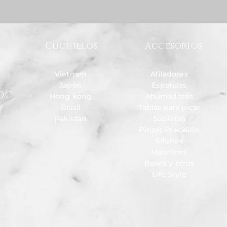
Cuchillos
Accesorios
Vietnam
Afiladores
Japón
Espatulas
D.C
Hong kong
Ahumadores
Brasil
Tablas para picar
Pakistan
Sopletes
Pinzas Precisión
Sifones
Maletines
Bowls y otros
Life Style