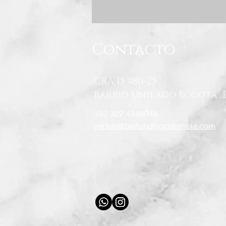
Contacto
CRA 15 #80-25
Barrio Unilago Bogotá 
+57 322 4248048
ventas@bartendingcolombia.com