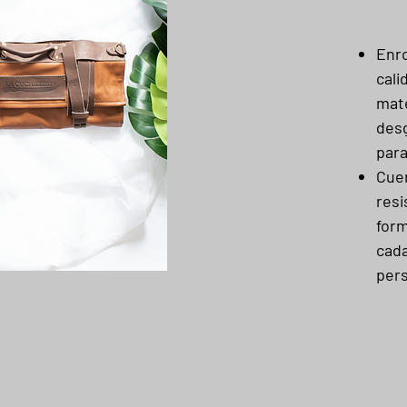
Enro
cali
mate
desg
para
Cuen
resi
form
cada
pers