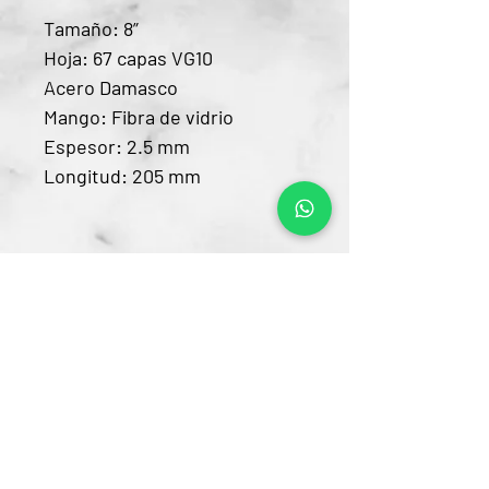
Tamaño: 8”
Hoja: 67 capas VG10
Acero Damasco
Mango: Fibra de vidrio
Espesor: 2.5 mm
Longitud: 205 mm
Contacto
CRA 15 #80-25
Barrio Unilago Bogotá D.C
+57 322 4248048
ventas@bartendingcolombia.com
Horario