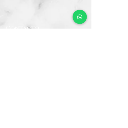
Contacto
CRA 15 #80-25
Barrio Unilago Bogotá D.C
+57 322 4248048
ventas@bartendingcolombia.com
Horario
Lunes a viernes: 9:00 Am - 6:00 Pm
Sábados: 10:00 Am - 5:00 Pm