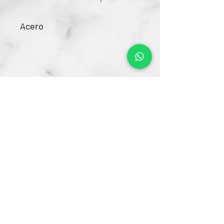
Acero
Contacto
CRA 15 #80-25
Barrio Unilago Bogotá D.C
+57 322 4248048
ventas@bartendingcolombia.com
Horario
Lunes a viernes: 9:00 Am - 6:00 Pm
Sábados: 10:00 Am - 5:00 Pm