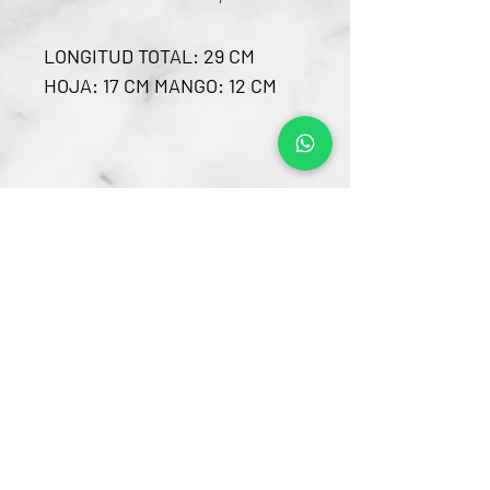
LONGITUD TOTAL: 29 CM
HOJA: 17 CM MANGO: 12 CM
Contacto
CRA 15 #80-25
Barrio Unilago Bogotá D.C
+57 322 4248048
ventas@bartendingcolombia.com
Horario
Lunes a viernes: 9:00 Am - 6:00 Pm
Sábados: 10:00 Am - 5:00 Pm