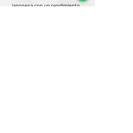
japonesa con un rendimiento
confiable para el uso diario.
Contacto
CRA 15 #80-25
Barrio Unilago Bogotá D.C
+57 322 4248048
ventas@bartendingcolombia.com
Horario
Lunes a viernes: 9:00 Am - 6:00 Pm
Sábados: 10:00 Am - 5:00 Pm