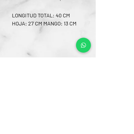
LONGITUD TOTAL: 40 CM
HOJA: 27 CM MANGO: 13 CM
Contacto
CRA 15 #80-25
Barrio Unilago Bogotá D.C
+57 322 4248048
ventas@bartendingcolombia.com
Horario
Lunes a viernes: 9:00 Am - 6:00 Pm
Sábados: 10:00 Am - 5:00 Pm