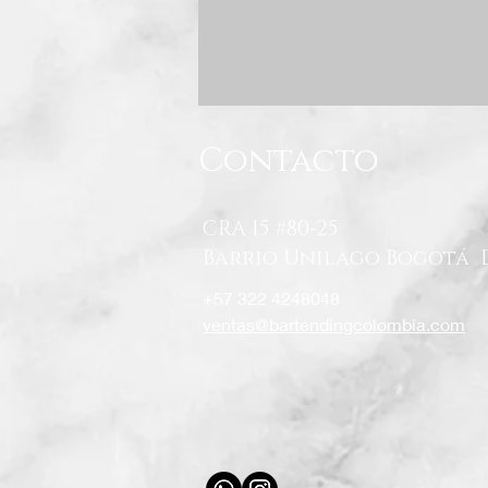
Contacto
CRA 15 #80-25
Barrio Unilago Bogotá 
+57 322 4248048
ventas@bartendingcolombia.com