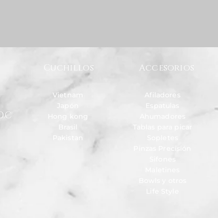
Cuchillos
Accesorios
Vietnam
Afiladores
Japón
Espatulas
D.C
Hong kong
Ahumadores
Brasil
Tablas para picar
Pakistan
Sopletes
Pinzas Precisión
Sifones
Maletines
Bowls y otros
Life Style