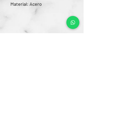
Material: Acero
Contacto
CRA 15 #80-25
Barrio Unilago Bogotá D.C
+57 322 4248048
ventas@bartendingcolombia.com
Horario
Lunes a viernes: 9:00 Am - 6:00 Pm
Sábados: 10:00 Am - 5:00 Pm