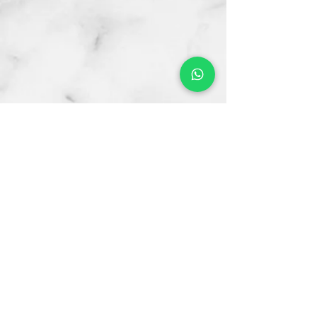
Contacto
CRA 15 #80-25
Barrio Unilago Bogotá D.C
+57 322 4248048
ventas@bartendingcolombia.com
Horario
Lunes a viernes: 9:00 Am - 6:00 Pm
Sábados: 10:00 Am - 5:00 Pm