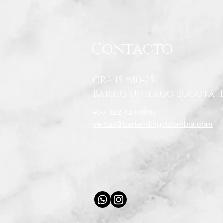
Contacto
CRA 15 #80-25
Barrio Unilago Bogotá 
+57 322 4248048
ventas@bartendingcolombia.com