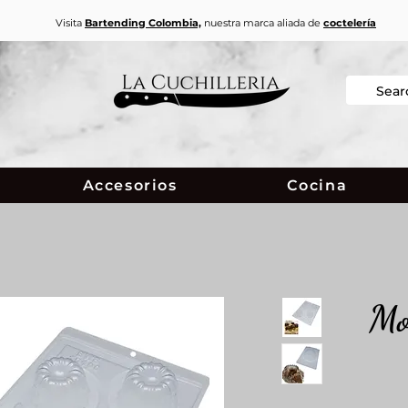
Visita
Bartending Colombia,
nuestra marca aliada de
coctelería
Accesorios
Cocina
Mo