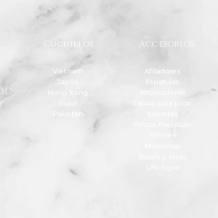
Cuchillos
Accesorios
Vietnam
Afiladores
Japón
Espatulas
D.C
Hong kong
Ahumadores
Brasil
Tablas para picar
Pakistan
Sopletes
Pinzas Precisión
Sifones
Maletines
Bowls y otros
Life Style