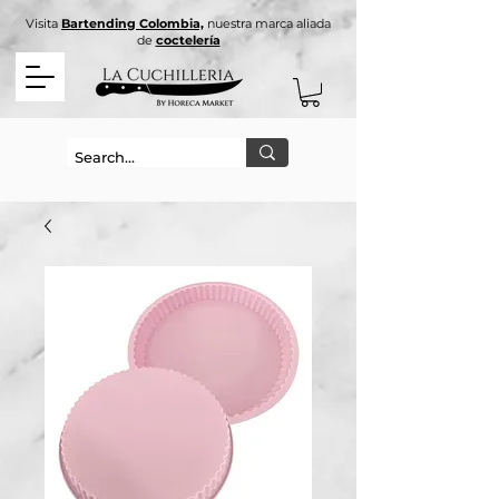
Visita
Bartending Colombia,
nuestra marca aliada
de
coctelería