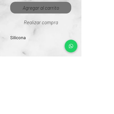
Agregar al carrito
Realizar compra
Silicona
Contacto
CRA 15 #80-25
Barrio Unilago Bogotá D.C
+57 322 4248048
ventas@bartendingcolombia.com
Horario
Lunes a viernes: 9:00 Am - 6:00 Pm