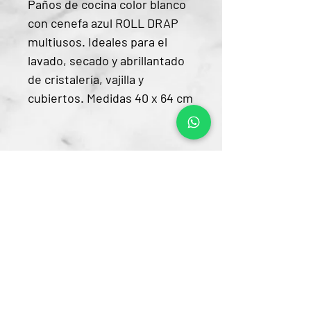
Paños de cocina color blanco
con cenefa azul ROLL DRAP
multiusos. Ideales para el
lavado, secado y abrillantado
de cristalería, vajilla y
cubiertos. Medidas 40 x 64 cm
Contacto
CRA 15 #80-25
Barrio Unilago Bogotá D.C
+57 322 4248048
ventas@bartendingcolombia.com
Horario
Lunes a viernes: 9:00 Am - 6:00 Pm
Sábados: 10:00 Am - 5:00 Pm