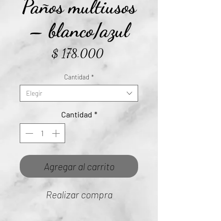
Paños multiusos
– blanco/azul
Precio
$ 178.000
Cantidad
*
Elegir
Cantidad
*
Agregar al carrito
Realizar compra