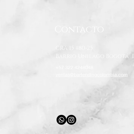
Contacto
CRA 15 #80-25
Barrio Unilago Bogotá 
+57 322 4248048
ventas@bartendingcolombia.com