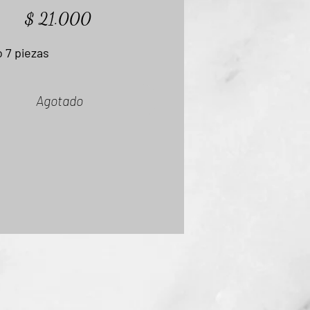
Precio
$ 21.000
o 7 piezas
Agotado