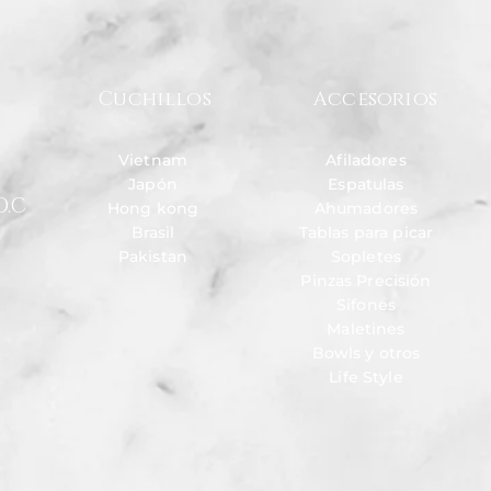
Cuchillos
Accesorios
Vietnam
Afiladores
Japón
Espatulas
D.C
Hong kong
Ahumadores
Brasil
Tablas para picar
Pakistan
Sopletes
Pinzas Precisión
Sifones
Maletines
Bowls y otros
Life Style