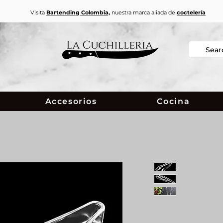
Visita
Bartending Colombia,
nuestra marca aliada de
coctelería
Accesorios
Cocina