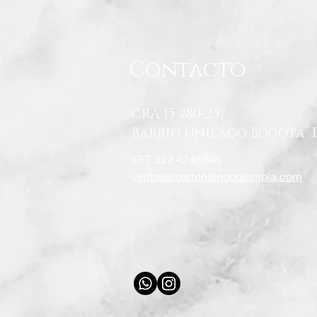
Contacto
CRA 15 #80-25
Barrio Unilago Bogotá 
+57 322 4248048
ventas@bartendingcolombia.com