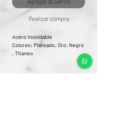
Agregar al carrito
Realizar compra
Acero Inoxidable
Colores: Plateado, Oro, Negro
, Titaneo
Contacto
CRA 15 #80-25
Barrio Unilago Bogotá D.C
+57 322 4248048
ventas@bartendingcolombia.com
Horario