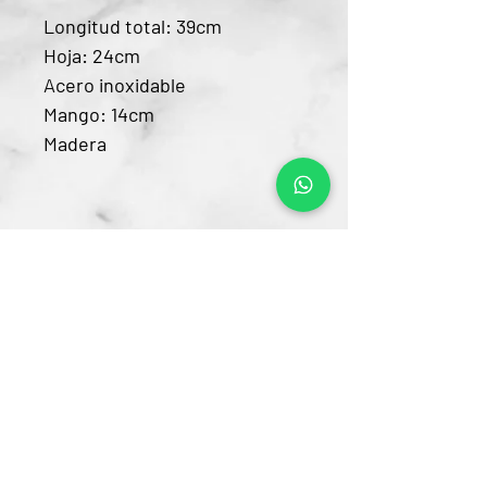
Longitud total: 39cm
Hoja: 24cm
Acero inoxidable
Mango: 14cm
Madera
Contacto
CRA 15 #80-25
Barrio Unilago Bogotá D.C
+57 322 4248048
ventas@bartendingcolombia.com
Horario
Lunes a viernes: 9:00 Am - 6:00 Pm
Sábados: 10:00 Am - 5:00 Pm