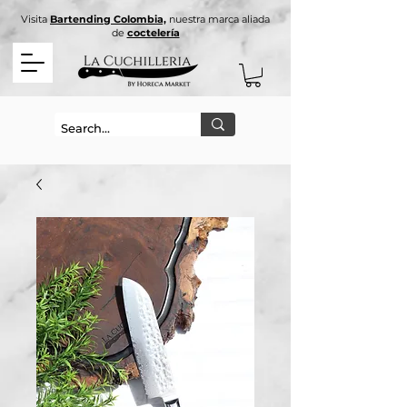
Visita
Bartending Colombia,
nuestra marca aliada
de
coctelería