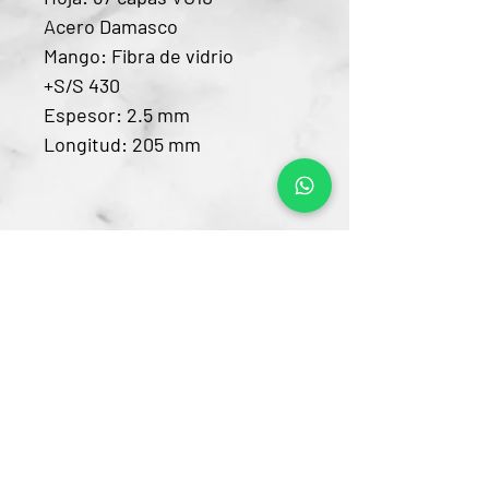
Acero Damasco
Mango: Fibra de vidrio
+S/S 430
Espesor: 2.5 mm
Longitud: 205 mm
Contacto
CRA 15 #80-25
Barrio Unilago Bogotá D.C
+57 322 4248048
ventas@bartendingcolombia.com
Horario
Lunes a viernes: 9:00 Am - 6:00 Pm
Sábados: 10:00 Am - 5:00 Pm