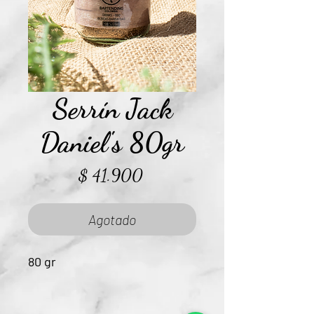
Serrín Jack
Daniel's 80gr
Precio
$ 41.900
Agotado
80 gr