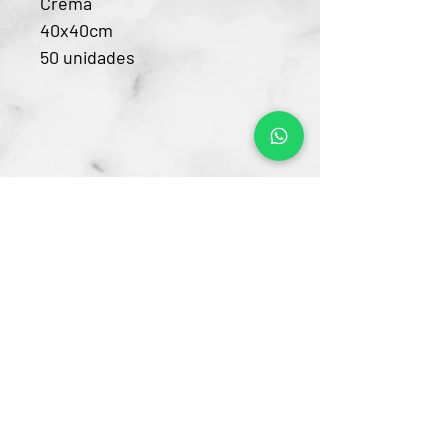
Crema
40x40cm
50 unidades
Contacto
CRA 15 #80-25
Barrio Unilago Bogotá D.C
+57 322 4248048
ventas@bartendingcolombia.com
Horario
Lunes a viernes: 9:00 Am - 6:00 Pm
Sábados: 10:00 Am - 5:00 Pm