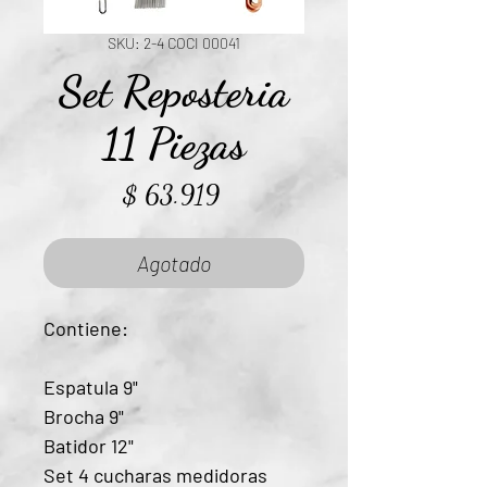
SKU: 2-4 COCI 00041
Set Reposteria
11 Piezas
Precio
$ 63.919
Agotado
Contiene:
Espatula 9"
Brocha 9"
Batidor 12"
Set 4 cucharas medidoras