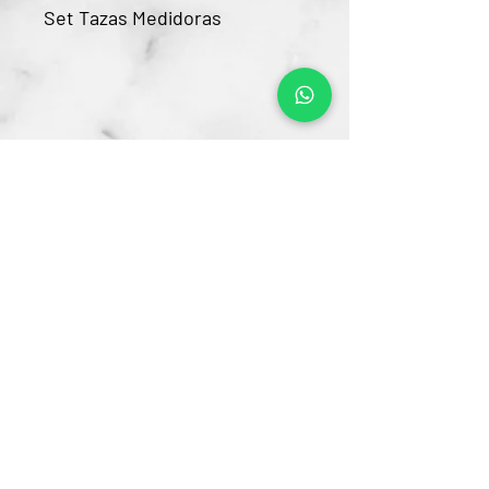
Set Tazas Medidoras
Contacto
CRA 15 #80-25
Barrio Unilago Bogotá D.C
+57 322 4248048
ventas@bartendingcolombia.com
Horario
Lunes a viernes: 9:00 Am - 6:00 Pm
Sábados: 10:00 Am - 5:00 Pm