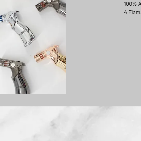
100% 
4 Flam