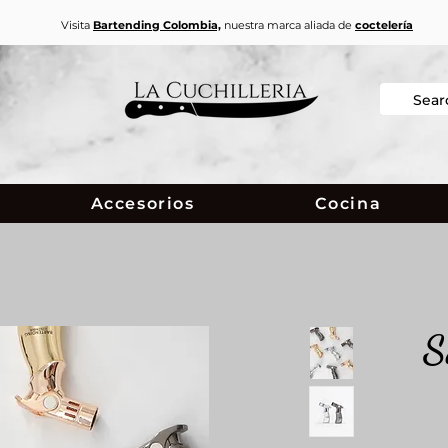
Visita
Bartending Colombia,
nuestra marca aliada de
coctelería
Accesorios
Cocina
S