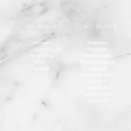
Cuchillos
Accesorios
Vietnam
Afiladores
Japón
Espatulas
D.C
Hong kong
Ahumadores
Brasil
Tablas para picar
Pakistan
Sopletes
Pinzas Precisión
Sifones
Maletines
Bowls y otros
Life Style