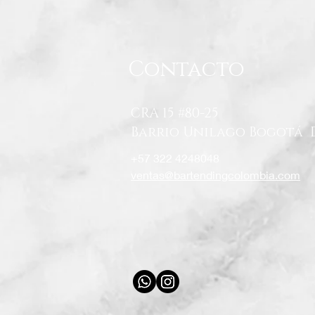
Contacto
CRA 15 #80-25
Barrio Unilago Bogotá 
+57 322 4248048
ventas@bartendingcolombia.com