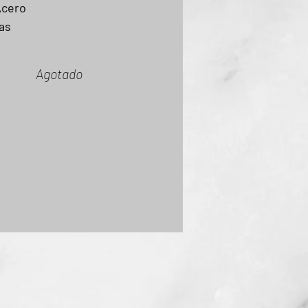
Acero
as
Agotado