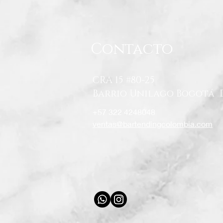
Contacto
CRA 15 #80-25
Barrio Unilago Bogotá 
+57 322 4248048
ventas@bartendingcolombia.com