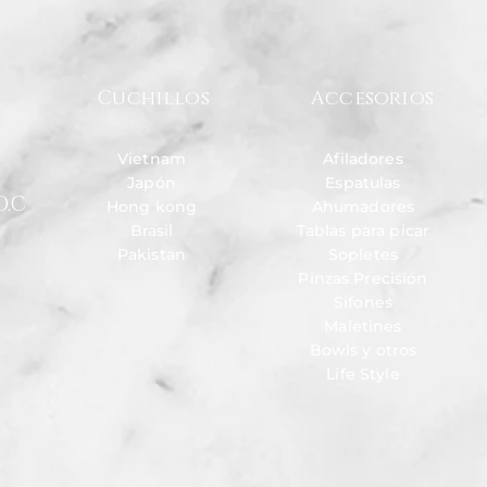
Cuchillos
Accesorios
Vietnam
Afiladores
Japón
Espatulas
D.C
Hong kong
Ahumadores
Brasil
Tablas para picar
Pakistan
Sopletes
Pinzas Precisión
Sifones
Maletines
Bowls y otros
Life Style